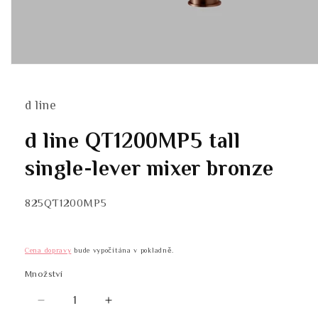
Otevřít
multimédia
1
v
d line
modálním
okně
d line QT1200MP5 tall
single-lever mixer bronze
SKU:
825QT1200MP5
Cena dopravy
bude vypočítána v pokladně.
Množství
Množství
Snížit
Zvýšit