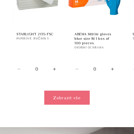
STARLIGHT 2135-FSC
ABENA Nitrile gloves
blue size M 1 box of
PAPÍROVÉ RUČNÍKY
100 pieces
OSOBNÍ OCHRANA
Snížit
Zvýšit
Snížit
Zvýšit
množství
množství
množství
množství
produktu
produktu
produktu
produktu
Default
Default
Default
Default
Title
Title
Title
Title
Zobrazit vše