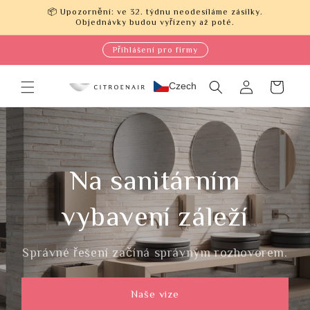
Přejít k
📦 Upozornění: ve 32. týdnu neodesíláme zásilky.
obsahu
Objednávky budou vyřízeny až poté.
Přihlášení pro firmy
Přihlásit
Czech
Košík
se
Na sanitárním
vybavení záleží
Správné řešení začíná správným rozhovorem.
Naše vize