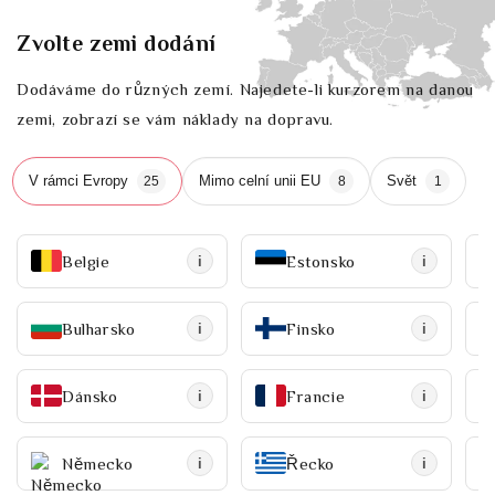
Zvolte zemi dodání
Dodáváme do různých zemí. Najedete-li kurzorem na danou
zemi, zobrazí se vám náklady na dopravu.
V rámci Evropy
Mimo celní unii EU
Svět
25
8
1
Belgie
Estonsko
i
i
Bulharsko
Finsko
i
i
Dánsko
Francie
i
i
Německo
Řecko
i
i