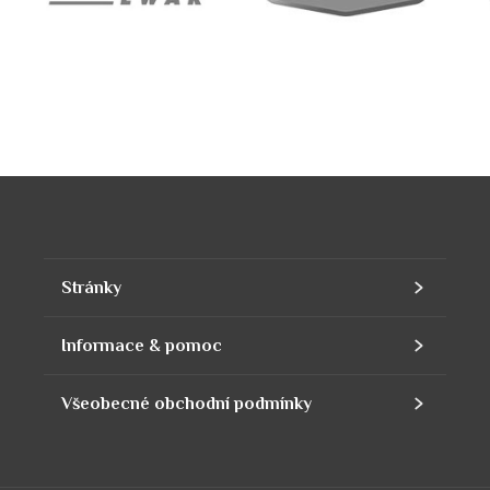
Stránky
Home
Informace & pomoc
Nabídka výrobků
Kontakt
Všeobecné obchodní podmínky
Výrobky
Naše společnost
Kontaktní informace
Náplně