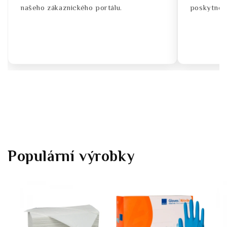
našeho zákaznického portálu.
poskytnou
Populární výrobky