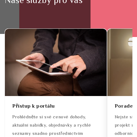
Naše služby pro vás
Přístup k portálu
Poradens
Prohlédněte si své cenové dohody,
Nejste si j
aktuální nabídky, objednávky a rychlé
projekt ne
seznamy snadno prostřednictvím
odborníci