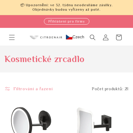
Přejít k
📦 Upozornění: ve 32. týdnu neodesíláme zásilky.
obsahu
Objednávky budou vyřízeny až poté.
Přihlášení pro firmy
Přihlásit
Czech
Košík
se
K
Kosmetické zrcadlo
o
l
Filtrování a řazení
Počet produktů: 21
e
k
c
e