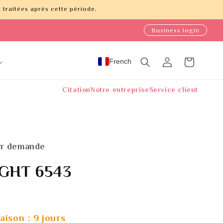
traitées après cette période.
Business login
French
Connexion
Panier
Citation
Notre entreprise
Service client
Sur demande
GHT 6543
raison : 9 jours