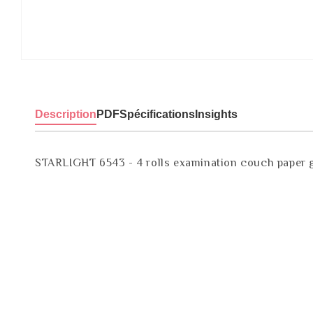
Description
PDF
Spécifications
Insights
STARLIGHT 6543 - 4 rolls examination couch paper g