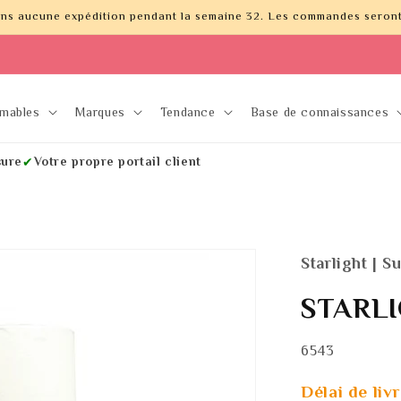
uons aucune expédition pendant la semaine 32. Les commandes seront 
mables
Marques
Tendance
Base de connaissances
sure
Votre propre portail client
✔
Starlight | 
STARLI
SKU:
6543
Délai de liv