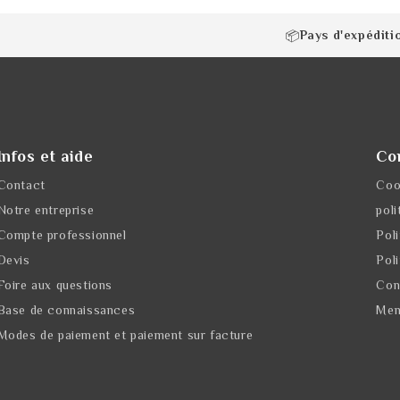
Pays d'expéditi
📦
Infos et aide
Co
Contact
Coo
Notre entreprise
poli
Compte professionnel
Pol
Devis
Poli
Foire aux questions
Cond
Base de connaissances
Men
Modes de paiement et paiement sur facture