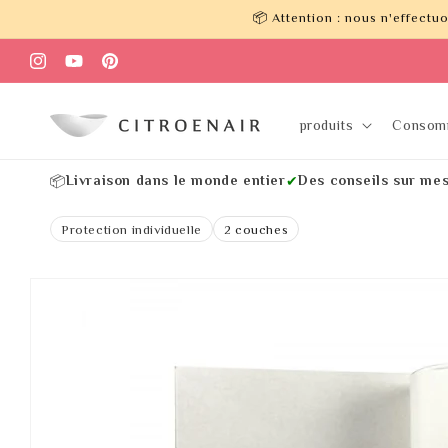
et
📦 Attention : nous n'effect
passer
au
contenu
Instagram
YouTube
Pinterest
produits
Consom
Livraison dans le monde entier
Des conseils sur me
📦
✔
Protection individuelle
2 couches
Passer aux
informations
produits