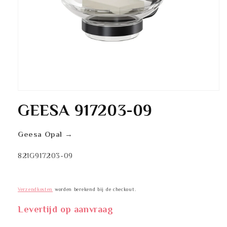
Media
1
GEESA 917203-09
openen
in
modaal
Geesa Opal →
SKU:
821G917203-09
Verzendkosten
worden berekend bij de checkout.
Levertijd op aanvraag