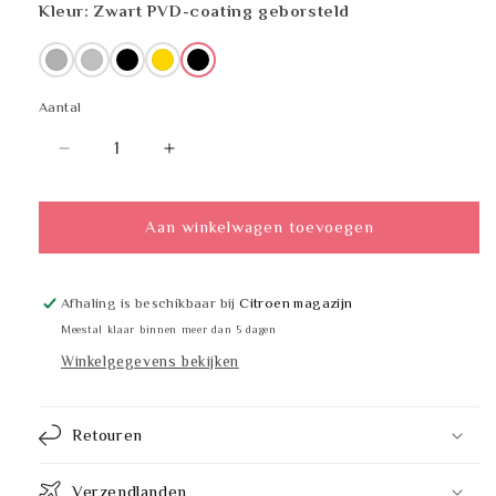
Kleur:
Zwart
PVD-coating geborsteld
Chroom
RVS
Zwart
Goud
Zwart
Aantal
Aantal
Aantal
Aantal
verlagen
verhogen
voor
voor
GEESA
GEESA
Aan winkelwagen toevoegen
917203-
917203-
09
09
Afhaling is beschikbaar bij
Citroen magazijn
Meestal klaar binnen meer dan 5 dagen
Winkelgegevens bekijken
Retouren
Verzendlanden