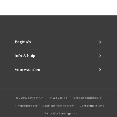
Pagina's
Home
Info & hulp
Assortiment
Contact
Voorwaarden
Producten
Ons bedrijf
Contact Information
Navullingen
Zakelijk account
Privacy Policy
© 2026,
CitroenAir
Privacybeleid
Terugbetalingsbeleid
Merken
Offerte
Refund Policy
Verzendbeleid
Algemene voorwaarden
Contactgegevens
Wettelijke kennisgeving
Veelgestelde vragen